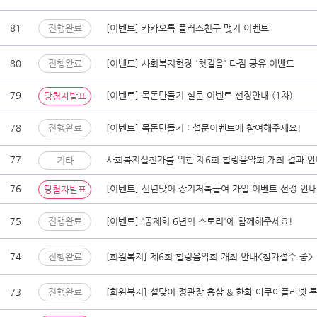
81
진행완료
[이벤트] 카카오톡 플러스친구 맺기 이벤트
80
진행완료
[이벤트] 사회복지현장 '첫걸음' 다짐 공유 이벤트
79
[이벤트] 목돈만들기 설문 이벤트 선정안내 (1차)
당첨자발표
78
진행완료
[이벤트] 목돈만들기 : 설문이벤트에 참여해주세요!
77
사회복지실천가를 위한 제6회 힐링음악회 개최 결과 안
기타
76
[이벤트] 신년맞이 장기저축급여 가입 이벤트 선정 안내
당첨자발표
75
진행완료
[이벤트] '공제회 6년의 스토리'에 함께해주세요!
74
진행완료
[회원복지] 제6회 힐링음악회 개최 안내<참가접수 중>
73
진행완료
[회원복지] 설맞이 정관장 홍삼 & 한화 아쿠아플라넷 