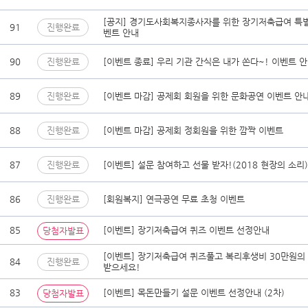
[공지] 경기도사회복지종사자를 위한 장기저축급여 특
91
진행완료
벤트 안내
90
진행완료
[이벤트 종료] 우리 기관 간식은 내가 쏜다~! 이벤트 
89
진행완료
[이벤트 마감] 공제회 회원을 위한 문화공연 이벤트 안
88
진행완료
[이벤트 마감] 공제회 정회원을 위한 깜짝 이벤트
87
진행완료
[이벤트] 설문 참여하고 선물 받자!(2018 현장의 소리)
86
진행완료
[회원복지] 연극공연 무료 초청 이벤트
85
[이벤트] 장기저축급여 퀴즈 이벤트 선정안내
당첨자발표
[이벤트] 장기저축급여 퀴즈풀고 복리후생비 30만원의
84
진행완료
받으세요!
83
[이벤트] 목돈만들기 설문 이벤트 선정안내 (2차)
당첨자발표