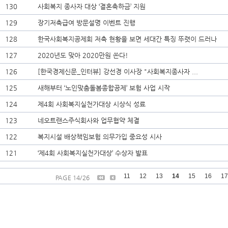
130
사회복지 종사자 대상 ‘결혼축하금’ 지원
129
장기저축급여 방문설명 이벤트 진행
128
한국사회복지공제회 저축 현황을 보면 세대간 특징 뚜렷이 드러나
127
2020년도 맞아 2020만원 쏜다!
126
[한국경제신문_인터뷰] 강선경 이사장 "사회복지종사자 ...
125
새해부터 ‘노인맞춤돌봄종합공제’ 보험 사업 시작
124
제4회 사회복지실천가대상 시상식 성료
123
네오트랜스주식회사와 업무협약 체결
122
복지시설 배상책임보험 의무가입 중요성 시사
121
‘제4회 사회복지실천가대상’ 수상자 발표
11
12
13
14
15
16
17
PAGE 14/26