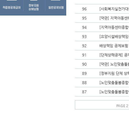
96
[사회복지실천가대
95
[약관] 지역아동센터
94
[지역아동센터종합
93
[요양시설배상책임
92
배상책임 공제보험 
91
[단체상해공제] 공
90
[약관] 노인맞춤돌봄
89
[정부지원 단체 상해
88
[노인맞춤돌봄종합
87
[노인맞춤돌봄종합
PAGE 2