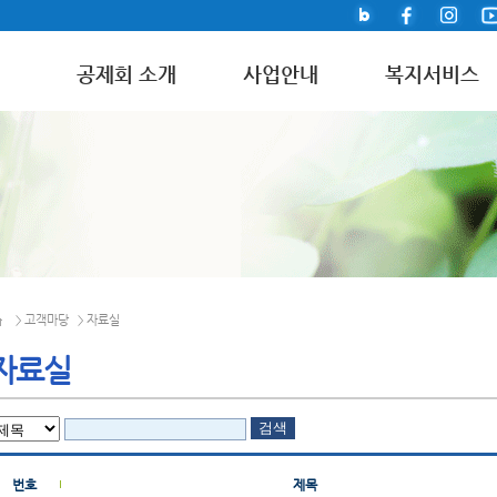
공제회 소개
사업안내
복지서비스
고객마당
자료실
>
>
자료실
번호
제목