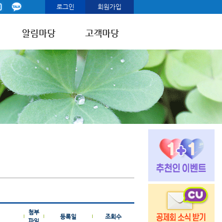
로그인
회원가입
알림마당
고객마당
첨부
등록일
조회수
파일