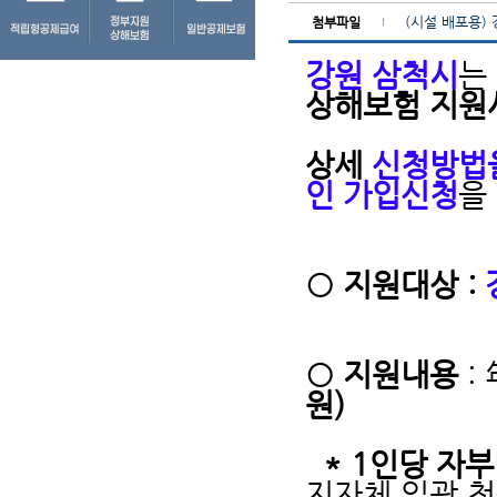
(시설 배포용)
첨부파일
강원 삼척시
는
상해보험 지원
상세
신청방법을
인 가입신청
을
○ 지원대상 :
○ 지원내용
:
원)
* 1인당 자
지자체 일괄 청