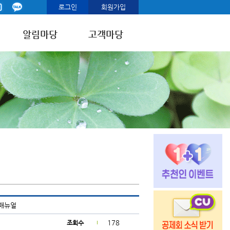
로그인
회원가입
알림마당
고객마당
 매뉴얼
178
조회수