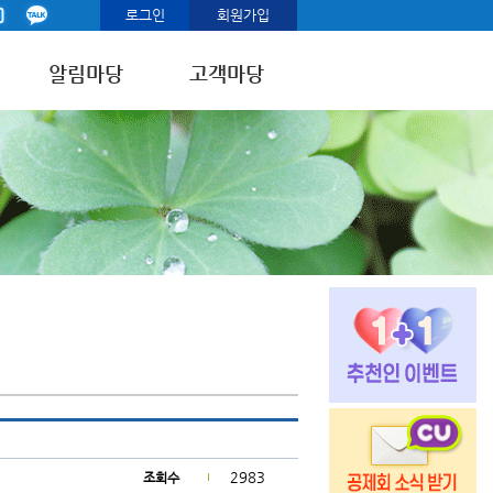
로그인
회원가입
알림마당
고객마당
2983
조회수