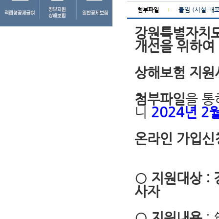
붙임.(시설 배
첨부파일
강원특별자치도
개선을 위하여
상해보험 지원
첨부파일
을 통
니
2024년 2월
온라인 가입신
○ 지원대상 :
사자
○ 지원내용
: