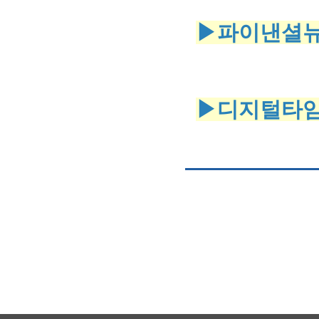
▶파이낸셜
▶디지털타