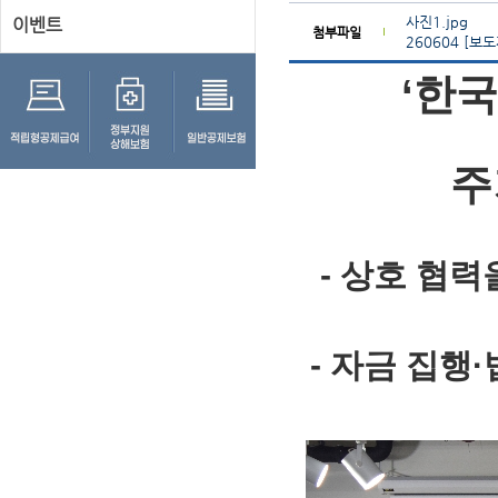
사진1.jpg
이벤트
첨부파일
260604 [
‘한
주
-
상호 협력
-
자금 집행
·