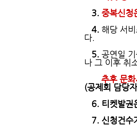
3.
중복신청
4.
해당 서
다.
5.
공연일 기
나 그 이후 취
추후 문화
(공제회 담당자 
6. 티켓발권
7. 신청건수