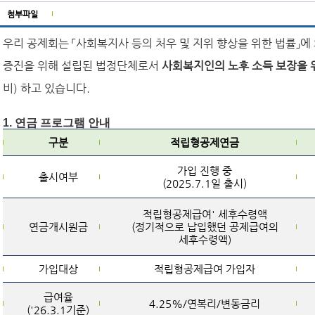
첨부파일
우리 공제회는 「사회복지사 등의 처우 및 지위 향상을 위한 법률」에
증진을 위해 설립된 법정단체로서
사회복지인의 노후 소득 보장을 
비) 하고 있습니다
.
1. 연금 프로그램 안내
구분
적립형공제연금
가입 진행 중
출시여부
(2025.7.1일 출시)
적립형공제급여' 세후수령액
연금개시원금
(정기적으로 납입했던 공제급여의
세후수령액)
가입대상
적립형공제급여 가입자
급여율
4.25%/연복리/변동금리
('26.3.1기준)