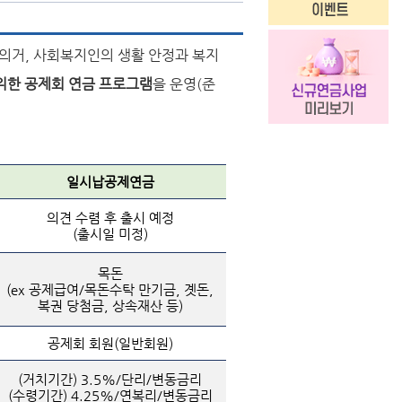
 의거, 사회복지인의 생활 안정과 복지
위한 공제회 연금 프로그램
을 운영(준
일시납공제연금
의견 수렴 후 출시 예정
(출시일 미정)
목돈
(ex 공제급여/목돈수탁 만기금, 곗돈,
복권 당첨금, 상속재산 등)
공제회 회원(일반회원)
(거치기간) 3.5%/단리/변동금리
(수령기간) 4.25%/연복리/변동금리