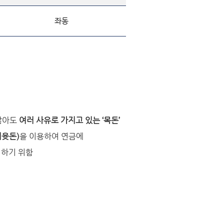
좌동
않아도
여러 사유로
가지고 있는
‘
목돈
’
여윳돈
)
을 이용하여 연금에
록
하기 위함