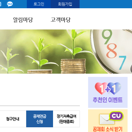
로그인
회원가입
알림마당
고객마당
공제연금
장기저축급여
청구안내
신청
(판매종료)