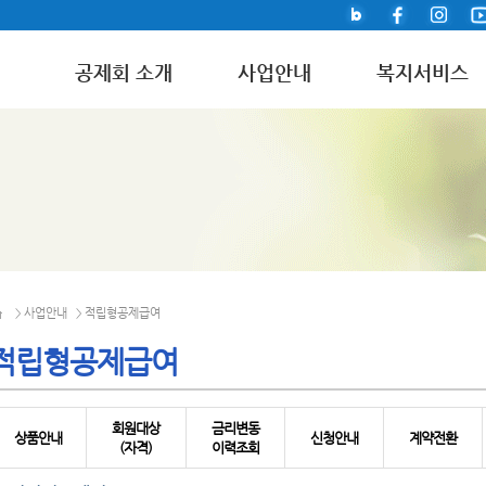
공제회 소개
사업안내
복지서비스
사업안내
적립형공제급여
>
>
적립형공제급여
회원대상
금리변동
상품안내
신청안내
계약전환
(자격)
이력조회