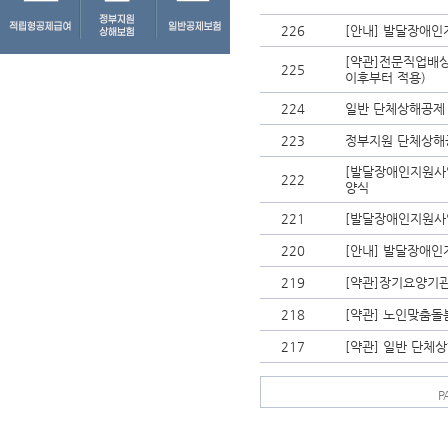
226
[안내] 발달장애인
[약관]전문직업배상
225
이후부터 적용)
224
일반 단체상해공제
223
정부지원 단체상해
[발달장애인지원사
222
양식
221
[발달장애인지원사
220
[안내] 발달장애
219
[약관]장기요양기관
218
[약관] 노인맞춤돌봄
217
[약관] 일반 단체상
P